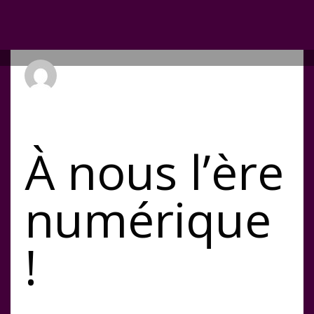
Arts Trackers
JEUDI, 29 MARS 2018
/
PUBLIÉ DANS
NEWS
À nous l’ère
numérique
!